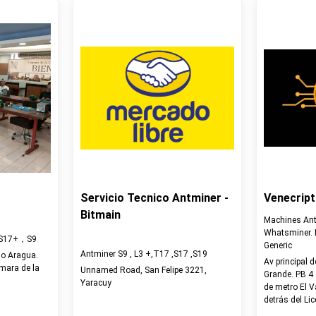
Servicio Tecnico Antminer -
Venecript
Bitmain
Machines Antm
Whatsminer. 
, S17+，S9
Generic
Antminer S9 , L3 +,T17 ,S17 ,S19
do Aragua.
Av principal d
ámara de la
Unnamed Road, San Felipe 3221,
Grande. PB 4
Yaracuy
de metro El V
detrás del Li